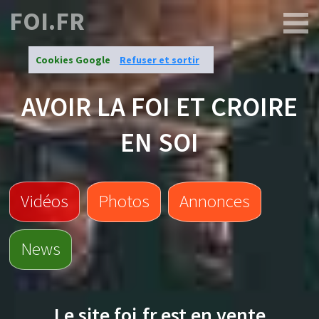
FOI.FR
Cookies Google
Refuser et sortir
AVOIR LA FOI ET CROIRE
EN SOI
Vidéos
Photos
Annonces
News
Le site
foi.fr
est en vente